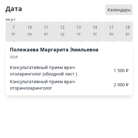
Дата
Календарь
август
7
10
11
12
13
14
17
18
пт
пн
вт
ср
чт
пт
пн
вт
Полежаева Маргарита Эмильевна
ЛОР
Консультативный прием врач-
1 500 ₽
отоларинголог (обходной лист )
Консультативный прием врач-
2 000 ₽
оториноларинголог