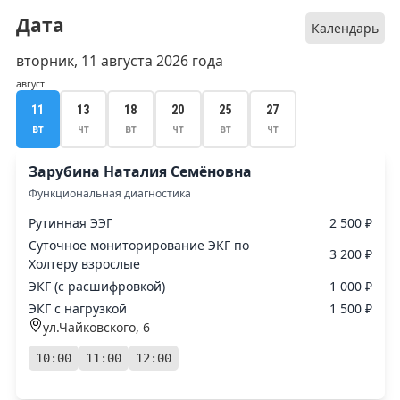
Дата
Календарь
вторник, 11 августа 2026 года
август
11
13
18
20
25
27
вт
чт
вт
чт
вт
чт
Зарубина Наталия Семёновна
Функциональная диагностика
Рутинная ЭЭГ
2 500 ₽
Суточное мониторирование ЭКГ по
3 200 ₽
Холтеру взрослые
ЭКГ (с расшифровкой)
1 000 ₽
ЭКГ с нагрузкой
1 500 ₽
ул.Чайковского, 6
10:00
11:00
12:00